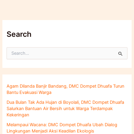
Search
C
a
r
i
u
n
Agam Dilanda Banjir Bandang, DMC Dompet Dhuafa Turun
t
Bantu Evakuasi Warga
u
k
Dua Bulan Tak Ada Hujan di Boyolali, DMC Dompet Dhuafa
:
Salurkan Bantuan Air Bersih untuk Warga Terdampak
Kekeringan
Melampaui Wacana: DMC Dompet Dhuafa Ubah Dialog
Lingkungan Menjadi Aksi Keadilan Ekologis