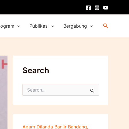
Cari
rogram
Publikasi
Bergabung
Search
C
a
r
i
u
n
t
Agam Dilanda Banjir Bandang,