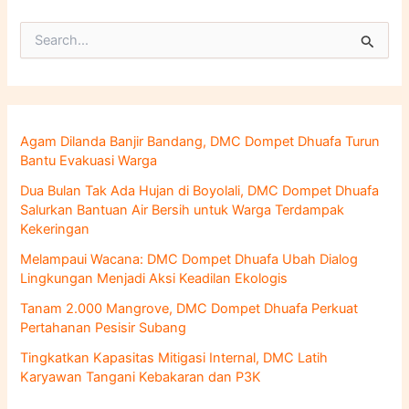
C
a
r
i
u
n
Agam Dilanda Banjir Bandang, DMC Dompet Dhuafa Turun
t
Bantu Evakuasi Warga
u
k
Dua Bulan Tak Ada Hujan di Boyolali, DMC Dompet Dhuafa
:
Salurkan Bantuan Air Bersih untuk Warga Terdampak
Kekeringan
Melampaui Wacana: DMC Dompet Dhuafa Ubah Dialog
Lingkungan Menjadi Aksi Keadilan Ekologis
Tanam 2.000 Mangrove, DMC Dompet Dhuafa Perkuat
Pertahanan Pesisir Subang
Tingkatkan Kapasitas Mitigasi Internal, DMC Latih
Karyawan Tangani Kebakaran dan P3K