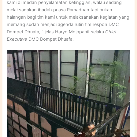
kami di medan penyelamatan ketinggian, walau sedang
melaksanakan ibadah puasa Ramadhan tapi bukan
halangan bagi tim kami untuk melaksanakan kegiatan yang
memang sudah menjadi agenda rutin tim respon DMC
Dompet Dhuafa, “ jelas Haryo Mojopahit selaku
Chief
Executive
DMC Dompet Dhuafa.