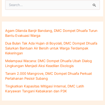
C
a
r
i
u
n
Agam Dilanda Banjir Bandang, DMC Dompet Dhuafa Turun
t
Bantu Evakuasi Warga
u
k
Dua Bulan Tak Ada Hujan di Boyolali, DMC Dompet Dhuafa
:
Salurkan Bantuan Air Bersih untuk Warga Terdampak
Kekeringan
Melampaui Wacana: DMC Dompet Dhuafa Ubah Dialog
Lingkungan Menjadi Aksi Keadilan Ekologis
Tanam 2.000 Mangrove, DMC Dompet Dhuafa Perkuat
Pertahanan Pesisir Subang
Tingkatkan Kapasitas Mitigasi Internal, DMC Latih
Karyawan Tangani Kebakaran dan P3K