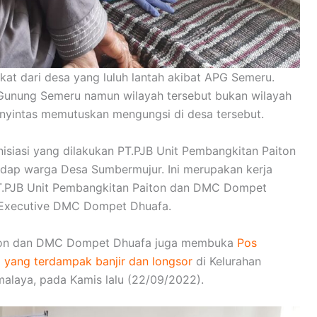
t dari desa yang luluh lantah akibat APG Semeru.
 Gunung Semeru namun wilayah tersebut bukan wilayah
enyintas memutuskan mengungsi di desa tersebut.
nisiasi yang dilakukan PT.PJB Unit Pembangkitan Paiton
dap warga Desa Sumbermujur. Ini merupakan kerja
 PT.PJB Unit Pembangkitan Paiton dan DMC Dompet
f Executive DMC Dompet Dhuafa.
iton dan DMC Dompet Dhuafa juga membuka
Pos
 yang terdampak banjir dan longsor
di Kelurahan
alaya, pada Kamis lalu (22/09/2022).