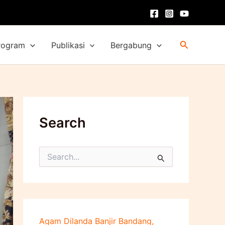
Cari
rogram
Publikasi
Bergabung
Search
C
a
r
i
u
n
t
Agam Dilanda Banjir Bandang,