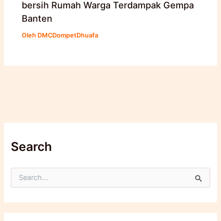
bersih Rumah Warga Terdampak Gempa
Banten
Oleh
DMCDompetDhuafa
Search
C
a
r
i
u