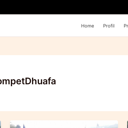
Home
Profil
P
ompetDhuafa