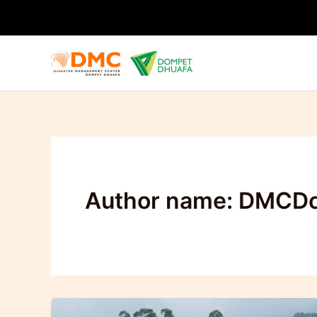
Lewati
ke
konten
Author name: DMCD