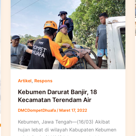
,
Artikel
Respons
Kebumen Darurat Banjir, 18
Kecamatan Terendam Air
DMCDompetDhuafa
/
Maret 17, 2022
Kebumen, Jawa Tengah—(16/03) Akibat
hujan lebat di wilayah Kabupaten Kebumen