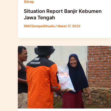
Sitrep
Situation Report Banjir Kebumen
Jawa Tengah
DMCDompetDhuafa
/
Maret 17, 2022