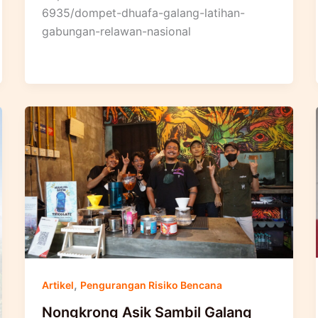
6935/dompet-dhuafa-galang-latihan-
gabungan-relawan-nasional
,
Artikel
Pengurangan Risiko Bencana
Nongkrong Asik Sambil Galang