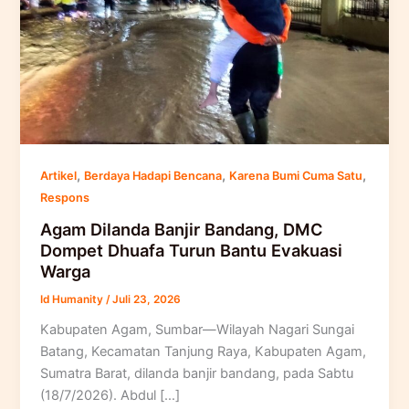
,
,
,
Artikel
Berdaya Hadapi Bencana
Karena Bumi Cuma Satu
Respons
Agam Dilanda Banjir Bandang, DMC
Dompet Dhuafa Turun Bantu Evakuasi
Warga
Id Humanity
/
Juli 23, 2026
Kabupaten Agam, Sumbar—Wilayah Nagari Sungai
Batang, Kecamatan Tanjung Raya, Kabupaten Agam,
Sumatra Barat, dilanda banjir bandang, pada Sabtu
(18/7/2026). Abdul […]