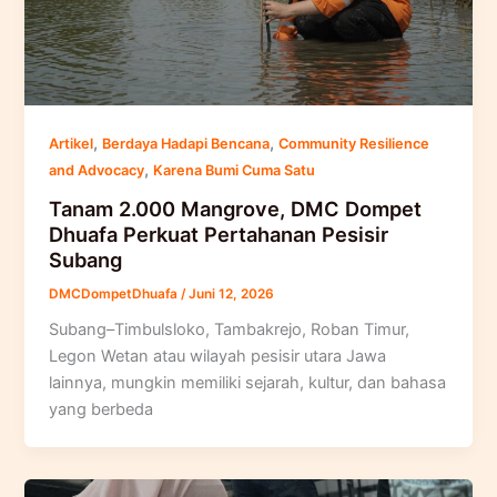
,
,
Artikel
Berdaya Hadapi Bencana
Community Resilience
,
and Advocacy
Karena Bumi Cuma Satu
Tanam 2.000 Mangrove, DMC Dompet
Dhuafa Perkuat Pertahanan Pesisir
Subang
DMCDompetDhuafa
/
Juni 12, 2026
Subang–Timbulsloko, Tambakrejo, Roban Timur,
Legon Wetan atau wilayah pesisir utara Jawa
lainnya, mungkin memiliki sejarah, kultur, dan bahasa
yang berbeda