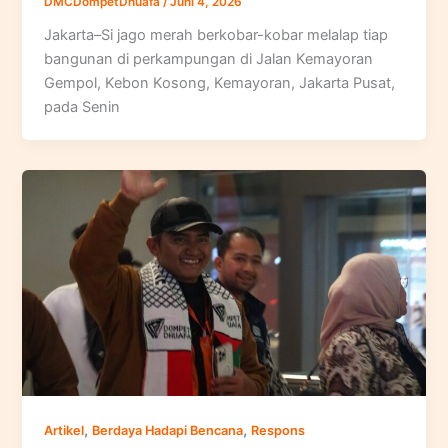
DMCDompetDhuafa
/
Juni 4, 2026
Jakarta–Si jago merah berkobar-kobar melalap tiap
bangunan di perkampungan di Jalan Kemayoran
Gempol, Kebon Kosong, Kemayoran, Jakarta Pusat,
pada Senin
,
,
Artikel
Berdaya Hadapi Bencana
Respons