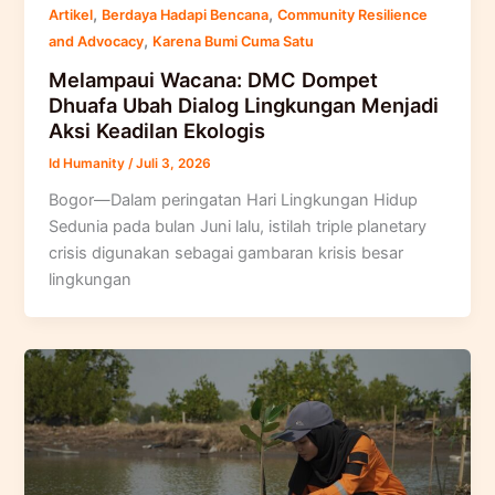
,
,
Artikel
Berdaya Hadapi Bencana
Community Resilience
,
and Advocacy
Karena Bumi Cuma Satu
Melampaui Wacana: DMC Dompet
Dhuafa Ubah Dialog Lingkungan Menjadi
Aksi Keadilan Ekologis
Id Humanity
/
Juli 3, 2026
Bogor—Dalam peringatan Hari Lingkungan Hidup
Sedunia pada bulan Juni lalu, istilah triple planetary
crisis digunakan sebagai gambaran krisis besar
lingkungan