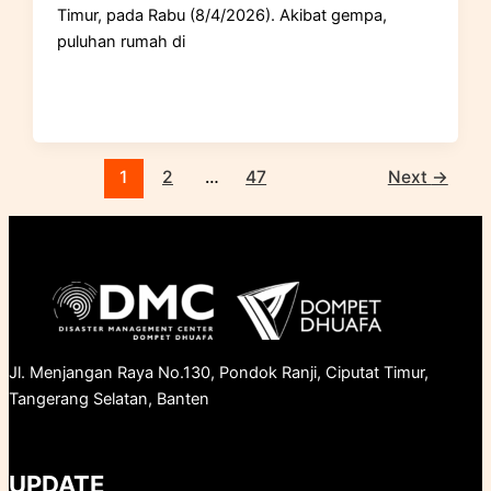
Timur, pada Rabu (8/4/2026). Akibat gempa,
puluhan rumah di
1
2
…
47
Next
→
Jl. Menjangan Raya No.130, Pondok Ranji, Ciputat Timur,
Tangerang Selatan, Banten
UPDATE