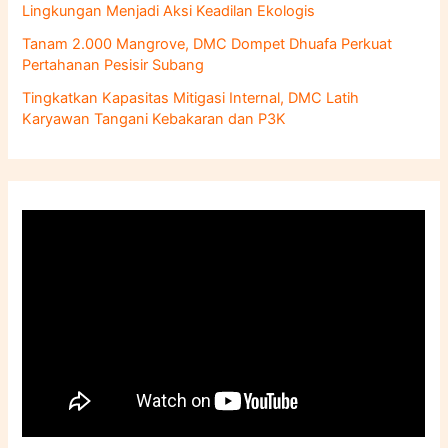
Lingkungan Menjadi Aksi Keadilan Ekologis
Tanam 2.000 Mangrove, DMC Dompet Dhuafa Perkuat
Pertahanan Pesisir Subang
Tingkatkan Kapasitas Mitigasi Internal, DMC Latih
Karyawan Tangani Kebakaran dan P3K