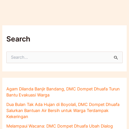
Search
C
a
r
i
u
n
Agam Dilanda Banjir Bandang, DMC Dompet Dhuafa Turun
t
Bantu Evakuasi Warga
u
k
Dua Bulan Tak Ada Hujan di Boyolali, DMC Dompet Dhuafa
:
Salurkan Bantuan Air Bersih untuk Warga Terdampak
Kekeringan
Melampaui Wacana: DMC Dompet Dhuafa Ubah Dialog