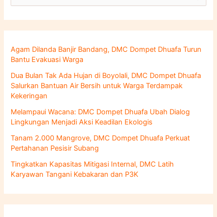
a
r
i
u
n
Agam Dilanda Banjir Bandang, DMC Dompet Dhuafa Turun
t
Bantu Evakuasi Warga
u
k
Dua Bulan Tak Ada Hujan di Boyolali, DMC Dompet Dhuafa
:
Salurkan Bantuan Air Bersih untuk Warga Terdampak
Kekeringan
Melampaui Wacana: DMC Dompet Dhuafa Ubah Dialog
Lingkungan Menjadi Aksi Keadilan Ekologis
Tanam 2.000 Mangrove, DMC Dompet Dhuafa Perkuat
Pertahanan Pesisir Subang
Tingkatkan Kapasitas Mitigasi Internal, DMC Latih
Karyawan Tangani Kebakaran dan P3K