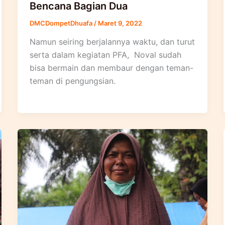
Bencana Bagian Dua
DMCDompetDhuafa
/
Maret 9, 2022
Namun seiring berjalannya waktu, dan turut
serta dalam kegiatan PFA, Noval sudah
bisa bermain dan membaur dengan teman-
teman di pengungsian.