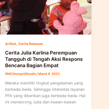
,
Artikel
Cerita Relawan
Cerita Julia Karlina Perempuan
Tangguh di Tengah Aksi Respons
Bencana Bagian Empat
DMCDompetDhuafa
/
Maret 9, 2022
Mereka memiliki tingkat pengalaman yang
berbeda-beda. Sehingga intensitas layanan
PFA yang diberikan juga berbeda-beda. Hal
ini mendorong Julia dan kawan-kawan