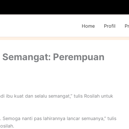
Home
Profil
P
lu Semangat: Perempuan
i ibu kuat dan selalu semangat,” tulis Rosilah untuk
 Semoga nanti pas lahirannya lancar semuanya,” tulis
osilah.