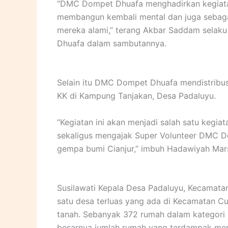
“DMC Dompet Dhuafa menghadirkan kegiatan
membangun kembali mental dan juga sebagai
mereka alami,” terang Akbar Saddam selak
Dhuafa dalam sambutannya.
Selain itu DMC Dompet Dhuafa mendistribu
KK di Kampung Tanjakan, Desa Padaluyu.
“Kegiatan ini akan menjadi salah satu keg
sekaligus mengajak Super Volunteer DMC Do
gempa bumi Cianjur,” imbuh Hadawiyah Mar
Susilawati Kepala Desa Padaluyu, Kecamat
satu desa terluas yang ada di Kecamatan C
tanah. Sebanyak 372 rumah dalam kategori r
besarnya jumlah rumah yang terdampak me