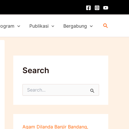
Cari
rogram
Publikasi
Bergabung
Search
C
a
r
i
u
n
t
Agam Dilanda Banjir Bandang,