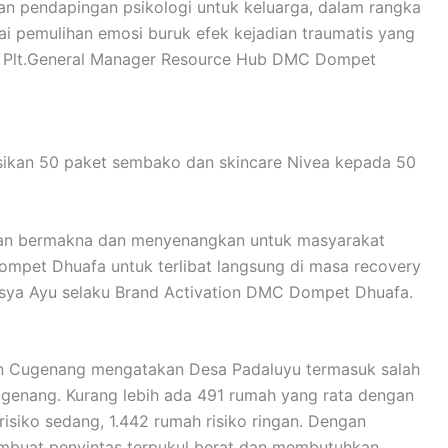
 pendapingan psikologi untuk keluarga, dalam rangka
 pemulihan emosi buruk efek kejadian traumatis yang
u Plt.General Manager Resource Hub DMC Dompet
sikan 50 paket sembako dan skincare Nivea kepada 50
iatan bermakna dan menyenangkan untuk masyarakat
mpet Dhuafa untuk terlibat langsung di masa recovery
sya Ayu selaku Brand Activation DMC Dompet Dhuafa.
an Cugenang mengatakan Desa Padaluyu termasuk salah
ugenang. Kurang lebih ada 491 rumah yang rata dengan
isiko sedang, 1.442 rumah risiko ringan. Dengan
mbuat penyintas terpukul berat dan membutuhkan