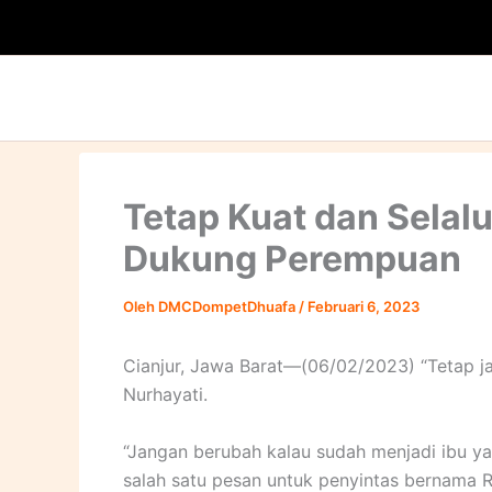
Lewati
ke
konten
Tetap Kuat dan Sela
Dukung Perempuan
Oleh
DMCDompetDhuafa
/
Februari 6, 2023
Cianjur, Jawa Barat—(06/02/2023) “Tetap jad
Nurhayati.
“Jangan berubah kalau sudah menjadi ibu ya.
salah satu pesan untuk penyintas bernama R