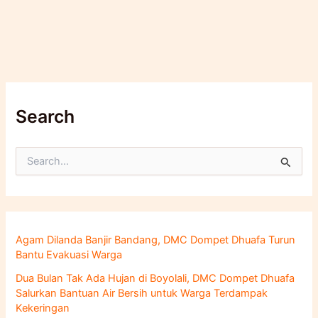
Search
C
a
r
i
u
n
Agam Dilanda Banjir Bandang, DMC Dompet Dhuafa Turun
t
Bantu Evakuasi Warga
u
k
Dua Bulan Tak Ada Hujan di Boyolali, DMC Dompet Dhuafa
:
Salurkan Bantuan Air Bersih untuk Warga Terdampak
Kekeringan