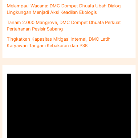
Melampaui Wacana: DMC Dompet Dhuafa Ubah Dialog
Lingkungan Menjadi Aksi Keadilan Ekologis
Tanam 2.000 Mangrove, DMC Dompet Dhuafa Perkuat
Pertahanan Pesisir Subang
Tingkatkan Kapasitas Mitigasi Internal, DMC Latih
Karyawan Tangani Kebakaran dan P3K