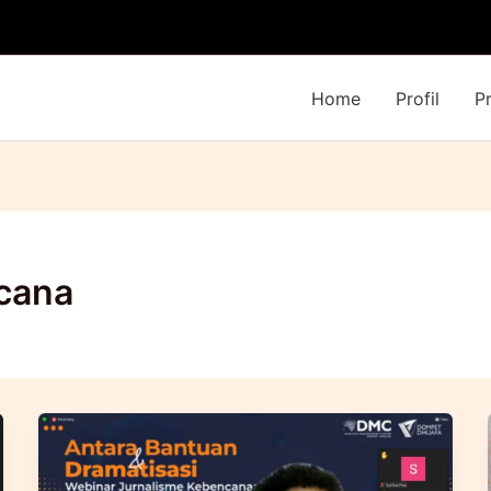
Home
Profil
P
ncana