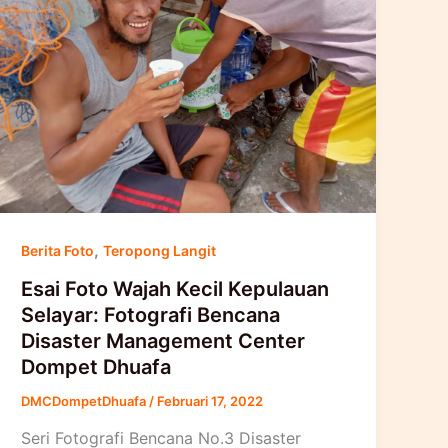
,
Berita Foto
Teropong Langit
Esai Foto Wajah Kecil Kepulauan
Selayar: Fotografi Bencana
Disaster Management Center
Dompet Dhuafa
DMCDompetDhuafa
/
Februari 17, 2022
Seri Fotografi Bencana No.3 Disaster