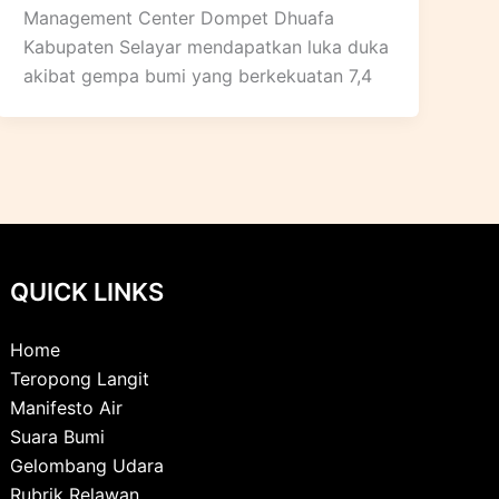
Management Center Dompet Dhuafa
Kabupaten Selayar mendapatkan luka duka
akibat gempa bumi yang berkekuatan 7,4
QUICK LINKS
Home
Teropong Langit
Manifesto Air
Suara Bumi
Gelombang Udara
Rubrik Relawan