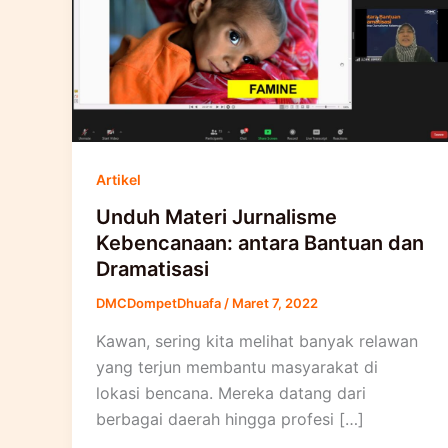
Artikel
Unduh Materi Jurnalisme
Kebencanaan: antara Bantuan dan
Dramatisasi
DMCDompetDhuafa
/
Maret 7, 2022
Kawan, sering kita melihat banyak relawan
yang terjun membantu masyarakat di
lokasi bencana. Mereka datang dari
berbagai daerah hingga profesi […]