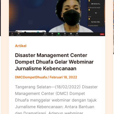
Artikel
Disaster Management Center
Dompet Dhuafa Gelar Webminar
Jurnalisme Kebencanaan
DMCDompetDhuafa
/
Februari 18, 2022
Tangerang Selatan—(18/02/2022) Disaster
Management Center (DMC) Dompet
Dhuafa menggelar webminar dengan tajuk
Jurnalisme Kebencanaan: Antara Bantuan
dan Dramatisasi. Adapun webminar