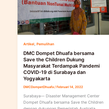
,
Artikel
Pemulihan
DMC Dompet Dhuafa bersama
Save the Children Dukung
Masyarakat Terdampak Pandemi
COVID-19 di Surabaya dan
Yogyakarta
DMCDompetDhuafa
/
Februari 14, 2022
Surabaya— Disaster Management Center
Dompet Dhuafa bersama Save the Children
dengan dukungan Pemerintah Australia