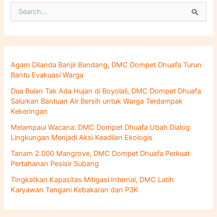
C
a
r
i
u
n
Agam Dilanda Banjir Bandang, DMC Dompet Dhuafa Turun
t
Bantu Evakuasi Warga
u
k
Dua Bulan Tak Ada Hujan di Boyolali, DMC Dompet Dhuafa
:
Salurkan Bantuan Air Bersih untuk Warga Terdampak
Kekeringan
Melampaui Wacana: DMC Dompet Dhuafa Ubah Dialog
Lingkungan Menjadi Aksi Keadilan Ekologis
Tanam 2.000 Mangrove, DMC Dompet Dhuafa Perkuat
Pertahanan Pesisir Subang
Tingkatkan Kapasitas Mitigasi Internal, DMC Latih
Karyawan Tangani Kebakaran dan P3K