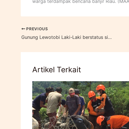
warga terdampak bencana banjir Riau. (M
PREVIOUS
Gunung Lewotobi Laki-Laki berstatus siaga, Dompet Dhuafa hadirkan dapur umum
Artikel Terkait