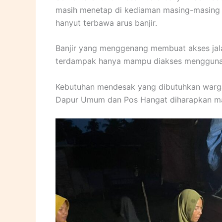
masih menetap di kediaman masing-masing
hanyut terbawa arus banjir.
Banjir yang menggenang membuat akses jala
terdampak hanya mampu diakses mengguna
Kebutuhan mendesak yang dibutuhkan warga s
Dapur Umum dan Pos Hangat diharapkan m