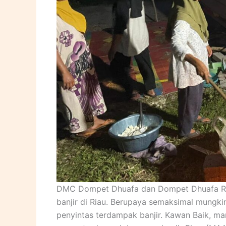
DMC Dompet Dhuafa dan Dompet Dhuafa Ri
banjir di Riau. Berupaya semaksimal mungk
penyintas terdampak banjir. Kawan Baik, ma