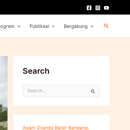
Cari
rogram
Publikasi
Bergabung
Search
C
a
r
i
u
n
t
Agam Dilanda Banjir Bandang,