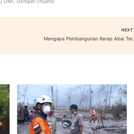
AA/ DMC Dompet Dhuafa)
NEX
Mengapa Pembangunan Ke