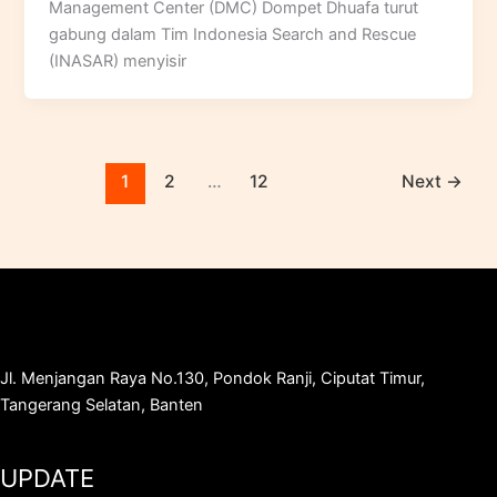
Management Center (DMC) Dompet Dhuafa turut
gabung dalam Tim Indonesia Search and Rescue
(INASAR) menyisir
1
2
…
12
Next
→
Jl. Menjangan Raya No.130, Pondok Ranji, Ciputat Timur,
Tangerang Selatan, Banten
UPDATE