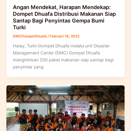
Angan Mendekat, Harapan Mendekap:
Dompet Dhuafa Distribusi Makanan Siap
Santap Bagi Penyintas Gempa Bumi
Turki
DMCDompetDhuafa
/
Februari 16, 2023
Hatay, Turki–Dompet Dhuafa melalui unit Disaster
Management Center (DMC) Dompet Dhuafa
mengirimkan 200 paket makanan siap santap bagi
penyintas yang