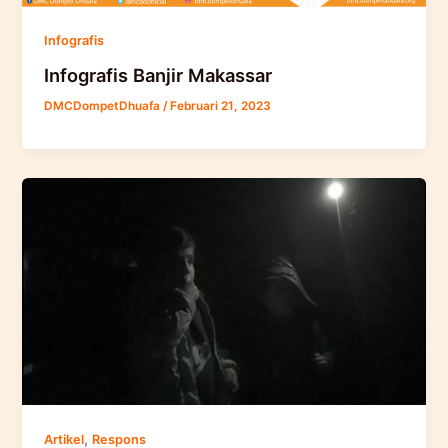
Infografis
Infografis Banjir Makassar
DMCDompetDhuafa
/
Februari 21, 2023
,
Artikel
Respons