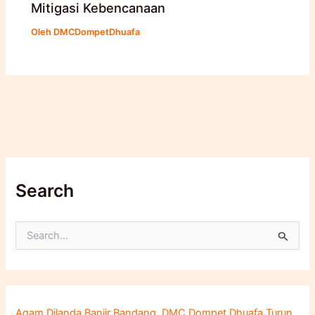
Mitigasi Kebencanaan
Oleh
DMCDompetDhuafa
Search
C
a
r
i
u
n
Agam Dilanda Banjir Bandang, DMC Dompet Dhuafa Turun