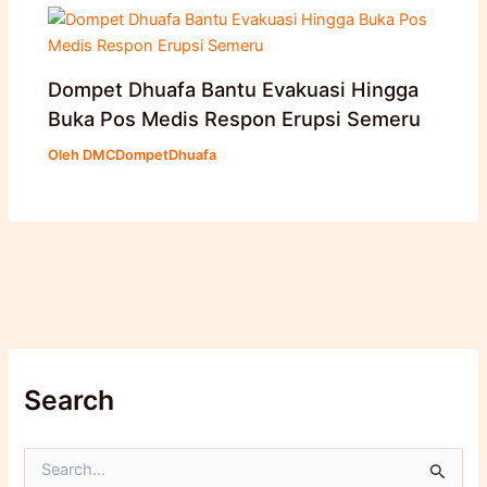
Dompet Dhuafa Bantu Evakuasi Hingga
Buka Pos Medis Respon Erupsi Semeru
Oleh
DMCDompetDhuafa
Search
C