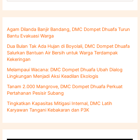
a
r
i
u
n
Agam Dilanda Banjir Bandang, DMC Dompet Dhuafa Turun
t
Bantu Evakuasi Warga
u
k
Dua Bulan Tak Ada Hujan di Boyolali, DMC Dompet Dhuafa
:
Salurkan Bantuan Air Bersih untuk Warga Terdampak
Kekeringan
Melampaui Wacana: DMC Dompet Dhuafa Ubah Dialog
Lingkungan Menjadi Aksi Keadilan Ekologis
Tanam 2.000 Mangrove, DMC Dompet Dhuafa Perkuat
Pertahanan Pesisir Subang
Tingkatkan Kapasitas Mitigasi Internal, DMC Latih
Karyawan Tangani Kebakaran dan P3K