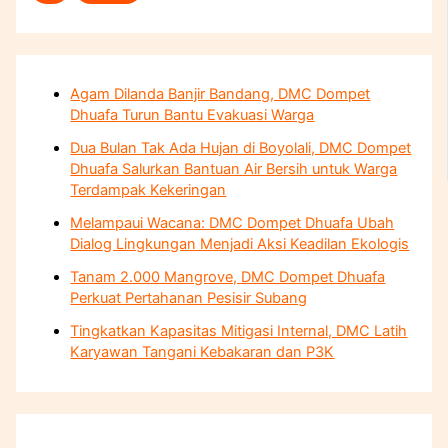
Agam Dilanda Banjir Bandang, DMC Dompet
Dhuafa Turun Bantu Evakuasi Warga
Dua Bulan Tak Ada Hujan di Boyolali, DMC Dompet
Dhuafa Salurkan Bantuan Air Bersih untuk Warga
Terdampak Kekeringan
Melampaui Wacana: DMC Dompet Dhuafa Ubah
Dialog Lingkungan Menjadi Aksi Keadilan Ekologis
Tanam 2.000 Mangrove, DMC Dompet Dhuafa
Perkuat Pertahanan Pesisir Subang
Tingkatkan Kapasitas Mitigasi Internal, DMC Latih
Karyawan Tangani Kebakaran dan P3K