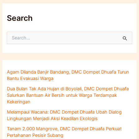
Search
C
a
r
i
u
n
Agam Dilanda Banjir Bandang, DMC Dompet Dhuafa Turun
t
Bantu Evakuasi Warga
u
k
Dua Bulan Tak Ada Hujan di Boyolali, DMC Dompet Dhuafa
:
Salurkan Bantuan Air Bersih untuk Warga Terdampak
Kekeringan
Melampaui Wacana: DMC Dompet Dhuafa Ubah Dialog
Lingkungan Menjadi Aksi Keadilan Ekologis
Tanam 2.000 Mangrove, DMC Dompet Dhuafa Perkuat
Pertahanan Pesisir Subang