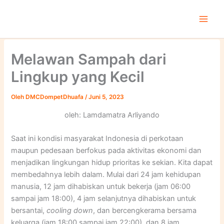
Lewati
ke
konten
Melawan Sampah dari
Lingkup yang Kecil
Oleh
DMCDompetDhuafa
/
Juni 5, 2023
oleh: Lamdamatra Arliyando
Saat ini kondisi masyarakat Indonesia di perkotaan
maupun pedesaan berfokus pada aktivitas ekonomi dan
menjadikan lingkungan hidup prioritas ke sekian. Kita dapat
membedahnya lebih dalam. Mulai dari 24 jam kehidupan
manusia, 12 jam dihabiskan untuk bekerja (jam 06:00
sampai jam 18:00), 4 jam selanjutnya dihabiskan untuk
bersantai,
cooling down
, dan bercengkerama bersama
keluarga (jam 18:00 sampai jam 22:00), dan 8 jam