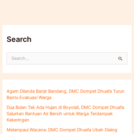
Search
C
a
r
i
u
n
Agam Dilanda Banjir Bandang, DMC Dompet Dhuafa Turun
t
Bantu Evakuasi Warga
u
k
Dua Bulan Tak Ada Hujan di Boyolali, DMC Dompet Dhuafa
:
Salurkan Bantuan Air Bersih untuk Warga Terdampak
Kekeringan
Melampaui Wacana: DMC Dompet Dhuafa Ubah Dialog