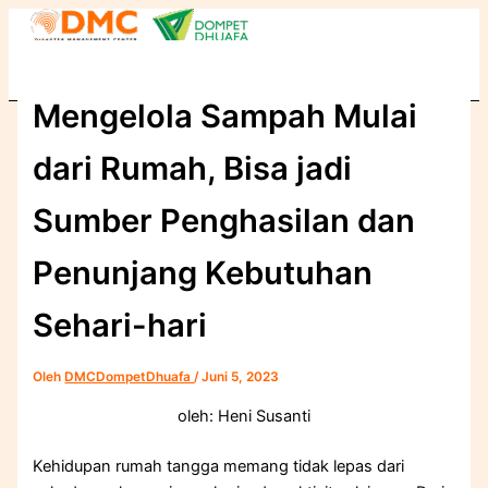
C
Lewati
a
ke
r
konten
i
u
Mengelola Sampah Mulai
n
t
dari Rumah, Bisa jadi
u
k
:
Sumber Penghasilan dan
Penunjang Kebutuhan
Sehari-hari
Oleh
DMCDompetDhuafa
/
Juni 5, 2023
oleh: Heni Susanti
Kehidupan rumah tangga memang tidak lepas dari